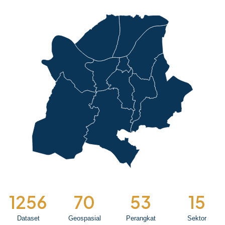
1256
70
53
15
Dataset
Geospasial
Perangkat
Sektor