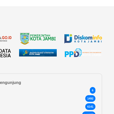
 Pengunjung
6
1492
6141